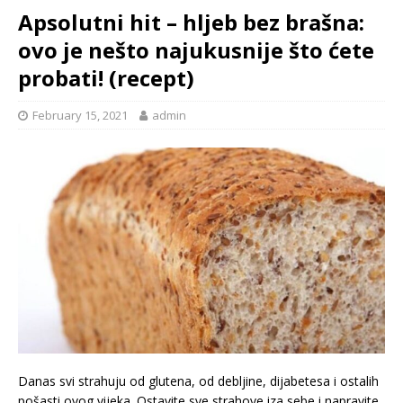
Apsolutni hit – hljeb bez brašna:
ovo je nešto najukusnije što ćete
probati! (recept)
February 15, 2021
admin
Danas svi strahuju od glutena, od debljine, dijabetesa i ostalih
pošasti ovog vijeka. Ostavite sve strahove iza sebe i napravite