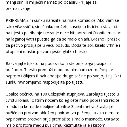
manji sirni ili mliječni namaz po odabiru;- 1 jaje za
premazivanje
PRIPREMA:Sir i šunku narežite na male komadiće. Ako vam se
tako više sviđa, sir i šunku možete kasnije u listićima stavljati
na tijesto pa ribanje i rezanje neće biti potrebni.Otopite maslac
na laganoj vatri i pustite ga da se malo ohladi. Brašno i prašak
za pecivo prosijajte u veću posudu. Dodajte sol, kiselo vrhnje i
otopljeni maslac pa zamijesite glatko tijesto.
Razvaljajte tijesto na podlozi koju ste prije toga posipali s
brašnom. Tijesto premažite odabranim namazom. Pospite
paprom i čilijem ili pak dodajte druge začine po svojoj želji. Sir i
šunku ravnomjerno raspodijelite po tijestu.
Upalite pećnicu na 180 Celzijevih stupnjeva. Zarolajte tijesto u
čvrstu roladu. Oštrim nožem kojeg ćete malo pobrašniti režite
roladu na komade debljine otprilike 3 centimetra. Stavljajte
pužiće na protvan obložen papirom za pečenje, a ako nemate
papir samo protvan prije premažite s malo masnoće. Ostavite
malo prostora među pužićima. Razmutite jaje i kistom