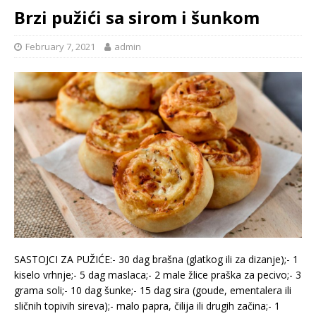
Brzi pužići sa sirom i šunkom
February 7, 2021
admin
SASTOJCI ZA PUŽIĆE:- 30 dag brašna (glatkog ili za dizanje);- 1
kiselo vrhnje;- 5 dag maslaca;- 2 male žlice praška za pecivo;- 3
grama soli;- 10 dag šunke;- 15 dag sira (goude, ementalera ili
sličnih topivih sireva);- malo papra, čilija ili drugih začina;- 1