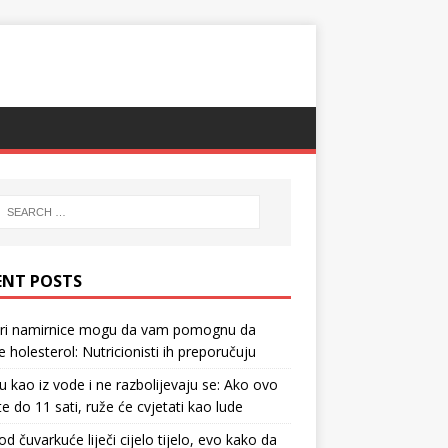
ENT POSTS
tri namirnice mogu da vam pomognu da
te holesterol: Nutricionisti ih preporučuju
u kao iz vode i ne razbolijevaju se: Ako ovo
te do 11 sati, ruže će cvjetati kao lude
d čuvarkuće liječi cijelo tijelo, evo kako da