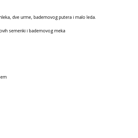
mleka, dve urme, bademovog putera i malo leda.
tovih semenki i bademovog meka
rćem