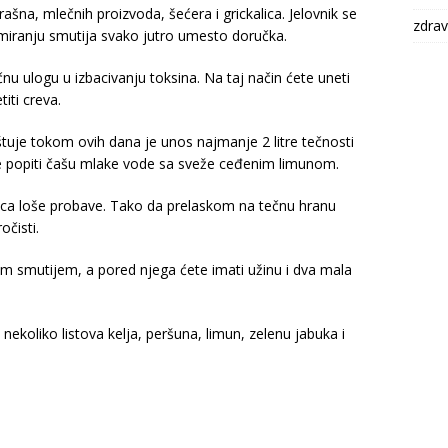
šna, mlečnih proizvoda, šećera i grickalica. Jelovnik se
zdrav
miranju smutija svako jutro umesto doručka.
nu ulogu u izbacivanju toksina. Na taj način ćete uneti
iti creva.
tuje tokom ovih dana je unos najmanje 2 litre tečnosti
 popiti čašu mlake vode sa sveže ceđenim limunom.
ica loše probave. Tako da prelaskom na tečnu hranu
čisti.
im smutijem, a pored njega ćete imati užinu i dva mala
nekoliko listova kelja, peršuna, limun, zelenu jabuka i