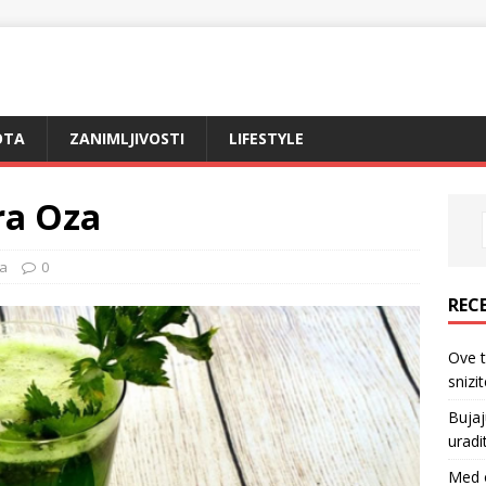
OTA
ZANIMLJIVOSTI
LIFESTYLE
ra Oza
ta
0
REC
Ove 
snizi
Bujaj
uradi
Med o