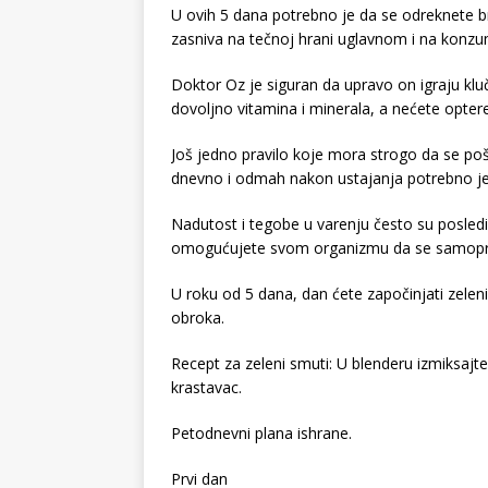
U ovih 5 dana potrebno je da se odreknete bra
zasniva na tečnoj hrani uglavnom i na konzu
Doktor Oz je siguran da upravo on igraju kluč
dovoljno vitamina i minerala, a nećete opteret
Još jedno pravilo koje mora strogo da se poš
dnevno i odmah nakon ustajanja potrebno je
Nadutost i tegobe u varenju često su posled
omogućujete svom organizmu da se samopro
U roku od 5 dana, dan ćete započinjati zelen
obroka.
Recept za zeleni smuti: U blenderu izmiksajte 
krastavac.
Petodnevni plana ishrane.
Prvi dan