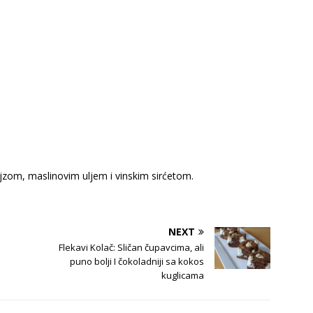
jzom, maslinovim uljem i vinskim sirćetom.
NEXT
Flekavi Kolač: Sličan čupavcima, ali
puno bolji I čokoladniji sa kokos
kuglicama