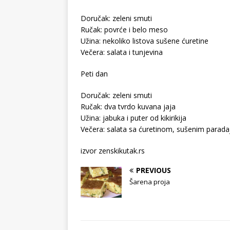
Doručak: zeleni smuti
Ručak: povrće i belo meso
Užina: nekoliko listova sušene ćuretine
Večera: salata i tunjevina
Peti dan
Doručak: zeleni smuti
Ručak: dva tvrdo kuvana jaja
Užina: jabuka i puter od kikirikija
Večera: salata sa ćuretinom, sušenim parada
izvor zenskikutak.rs
PREVIOUS
Šarena proja