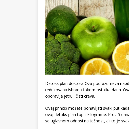
Detoks plan doktora Oza podrazumeva napitak
redukovana ishrana tokom ostatka dana. Ovaj 
oporavlja jetru i čisti creva.
Ovaj princip možete ponavljati svaki put kada
ovaj detoks plan topi i kilograme. Kroz 5 dan
se uglavnom odnosi na tečnost, ali to je svaka