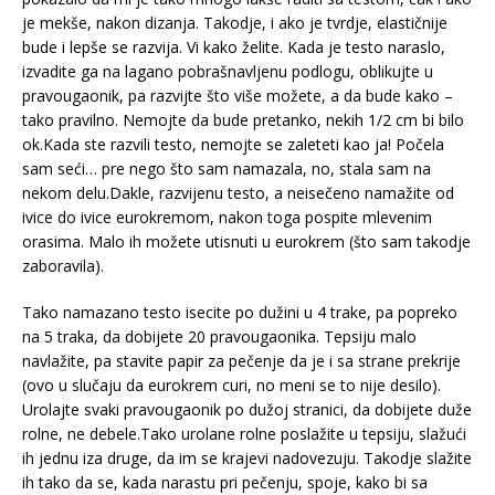
je mekše, nakon dizanja. Takodje, i ako je tvrdje, elastičnije
bude i lepše se razvija. Vi kako želite. Kada je testo naraslo,
izvadite ga na lagano pobrašnavljenu podlogu, oblikujte u
pravougaonik, pa razvijte što više možete, a da bude kako –
tako pravilno. Nemojte da bude pretanko, nekih 1/2 cm bi bilo
ok.Kada ste razvili testo, nemojte se zaleteti kao ja! Počela
sam seći… pre nego što sam namazala, no, stala sam na
nekom delu.Dakle, razvijenu testo, a neisečeno namažite od
ivice do ivice eurokremom, nakon toga pospite mlevenim
orasima. Malo ih možete utisnuti u eurokrem (što sam takodje
zaboravila).
Tako namazano testo isecite po dužini u 4 trake, pa popreko
na 5 traka, da dobijete 20 pravougaonika. Tepsiju malo
navlažite, pa stavite papir za pečenje da je i sa strane prekrije
(ovo u slučaju da eurokrem curi, no meni se to nije desilo).
Urolajte svaki pravougaonik po dužoj stranici, da dobijete duže
rolne, ne debele.Tako urolane rolne poslažite u tepsiju, slažući
ih jednu iza druge, da im se krajevi nadovezuju. Takodje slažite
ih tako da se, kada narastu pri pečenju, spoje, kako bi sa