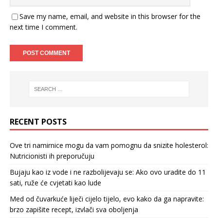
Save my name, email, and website in this browser for the
next time I comment.
RECENT POSTS
Ove tri namirnice mogu da vam pomognu da snizite holesterol:
Nutricionisti ih preporučuju
Bujaju kao iz vode i ne razbolijevaju se: Ako ovo uradite do 11
sati, ruže će cvjetati kao lude
Med od čuvarkuće liječi cijelo tijelo, evo kako da ga napravite:
brzo zapišite recept, izvlači sva oboljenja