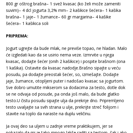
800 gr oštrog brašna– 1 svež kvasac (ko želi može zameniti
suvim)– 4 dcl jogurta 3,2% mm– 2 kašikice šećera– 1 kašika
brašna– 1 jaje– 1 žumance– 60 gr margarina– 4 kašike
šećera– 1 kašikica soli
PRIPREMA:
Jogurt ugrejte da bude mlak, ne previše topao, ne hladan. Malo
će izgledati kao da se usirio nema veze. Izmrvite u njega
kvasac, dodajte šećer (onih 2 kašikice) i pospite brašnom (ona
1 kašika). Ostavite da kvasac nadodje.Brašno sipajte u veću
posudu, pa dodajte preostali šećer, so, izmešajte. Dodajte
jaje, žumance, otopljeni puter i nadošao kvasac sa jogurtom.
Sve dobro umutite mikserom sa dodacima za testo, dotle dok
se ne odvaja od posude, pa onda još malo, da bude glatko
testo.U čistu posudu sipajte ulja da prekrije dno. Pripremljeno
testo uvaljajte sa svih strana u ulje, prekrijte streč folijom i
stavite na toplo da naraste na duplu veličinu.
Ja ovaj deo sa uljem u zadnje vreme praktikujem, jer se
pokazalo da mi je tako mnogo lakše raditi sa testom, čak i ako