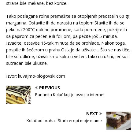
strane bile mekane, bez korice.
Tako poslagane rolne premažite sa otopljenih preostalih 60 gr
margarina. Ostavite ih da narastu na toplom.Stavite ih da se
peku na 200°C dok ne porumene, kada porumene, pokrijte ih
sa papirom za pečenje ili folijom, pa pecite još 5 minuta.
Izvadite, ostavite 15-tak minuta da se prohlade. Nakon toga,
pospite ih šećerom u prahu.Ostaje da uživate… Što se nas tiče,
bile su odlične, uživali smo kako u večeri, tako i u užini, jer su i
sutradan bile ukusne.
Izvor: kuvajmo-blogovski.com
PREVIOUS
Bananita Kolač koji je osvojio internet
NEXT
Kolač od oraha– Stari recept moje mame