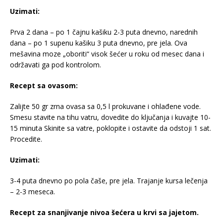
Uzimati:
Prva 2 dana – po 1 čajnu kašiku 2-3 puta dnevno, narednih
dana – po 1 supenu kašiku 3 puta dnevno, pre jela. Ova
mešavina moze „oboriti“ visok šećer u roku od mesec dana i
održavati ga pod kontrolom.
Recept sa ovasom:
Zalijte 50 gr zrna ovasa sa 0,5 l prokuvane i ohlađene vode.
Smesu stavite na tihu vatru, dovedite do ključanja i kuvajte 10-
15 minuta Skinite sa vatre, poklopite i ostavite da odstoji 1 sat.
Procedite.
Uzimati:
3-4 puta dnevno po pola čaše, pre jela. Trajanje kursa lečenja
– 2-3 meseca.
Recept za snanjivanje nivoa šećera u krvi sa jajetom.