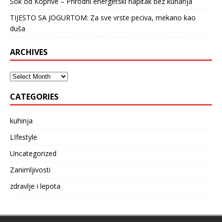
Sok od Koprive – Prirodni energetski napitak bez kuhanja
TIJESTO SA JOGURTOM: Za sve vrste peciva, mekano kao
duša
ARCHIVES
CATEGORIES
kuhinja
LIfestyle
Uncategorized
Zanimljivosti
zdravlje i lepota