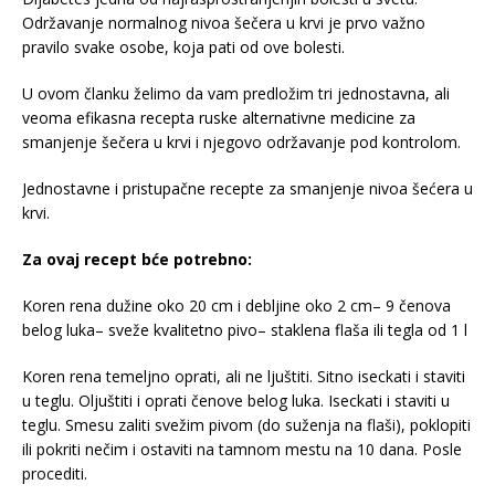
Održavanje normalnog nivoa šečera u krvi je prvo važno
pravilo svake osobe, koja pati od ove bolesti.
U ovom članku želimo da vam predložim tri jednostavna, ali
veoma efikasna recepta ruske alternativne medicine za
smanjenje šečera u krvi i njegovo održavanje pod kontrolom.
Jednostavne i pristupačne recepte za smanjenje nivoa šećera u
krvi.
Za ovaj recept bće potrebno:
Koren rena dužine oko 20 cm i debljine oko 2 cm– 9 čenova
belog luka– sveže kvalitetno pivo– staklena flaša ili tegla od 1 l
Koren rena temeljno oprati, ali ne ljuštiti. Sitno iseckati i staviti
u teglu. Oljuštiti i oprati čenove belog luka. Iseckati i staviti u
teglu. Smesu zaliti svežim pivom (do suženja na flaši), poklopiti
ili pokriti nečim i ostaviti na tamnom mestu na 10 dana. Posle
procediti.