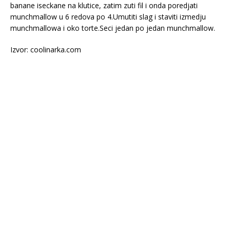
banane iseckane na klutice, zatim zuti fil i onda poredjati
munchmallow u 6 redova po 4.Umutiti slag i staviti izmedju
munchmallowa i oko torte.Seci jedan po jedan munchmallow.
Izvor: coolinarka.com