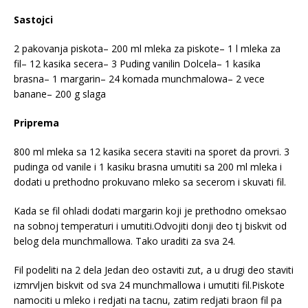
Sastojci
2 pakovanja piskota– 200 ml mleka za piskote– 1 l mleka za
fil– 12 kasika secera– 3 Puding vanilin Dolcela– 1 kasika
brasna– 1 margarin– 24 komada munchmalowa– 2 vece
banane– 200 g slaga
Priprema
800 ml mleka sa 12 kasika secera staviti na sporet da provri. 3
pudinga od vanile i 1 kasiku brasna umutiti sa 200 ml mleka i
dodati u prethodno prokuvano mleko sa secerom i skuvati fil.
Kada se fil ohladi dodati margarin koji je prethodno omeksao
na sobnoj temperaturi i umutiti.Odvojiti donji deo tj biskvit od
belog dela munchmallowa. Tako uraditi za sva 24.
Fil podeliti na 2 dela Jedan deo ostaviti zut, a u drugi deo staviti
izmrvljen biskvit od sva 24 munchmallowa i umutiti fil.Piskote
namociti u mleko i redjati na tacnu, zatim redjati braon fil pa