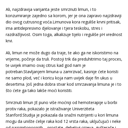
Ali, najzdravija varijanta jeste smrznuti limun, i to
konzumiranje zajedno sa korom, jer je ona zapravo najzdraviji
dio ovog cutrusnog voća.Limunova kora reguliše krvni pritisak,
ima antidepresivno djelovanje i tjera teskobu, stres i
razdražljivost. Osim toga, alkalizuje tijelo i reguliše pH vrednost
krvi.
Ali, limun ne može dugo da traje, te ako ga ne iskoristimo na
vrijeme, počinje da truli. Postoji trik da preduhitrimo taj proces,
te uvijek imamo ovaj citrus kad god nam je
potreban.Stavljanjem limuna u zamrzivač, kasnije ćete koristi
ne samo plod, već i koricu koja nam uvijek daje fin ukus u
desertima. Još jedna dobra stvar kod smrzavanja limuna je i to
što ćete ga tako lakše moći koristiti.
Smrznuti limun JE puno više moćniji od hemoterapije u borbi
protiv raka, pokazalo je istraživanje Univerziteta
Stanford.Studija je pokazala da snažni nutrijenti u kori limuna
mogu da unište ćelije raka kod 12 vrsta raka, uključujući i neke
od najsmrtonosnijih – prostate, debelog crijeva, gušterače i