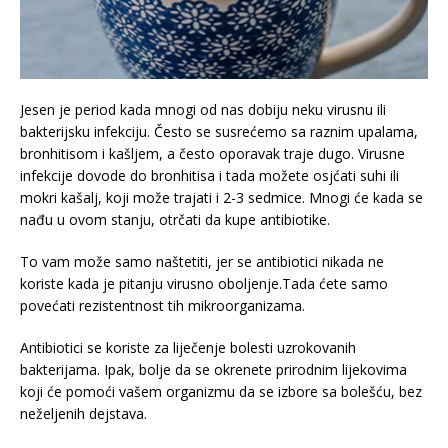
Jesen je period kada mnogi od nas dobiju neku virusnu ili
bakterijsku infekciju. Često se susrećemo sa raznim upalama,
bronhitisom i kašljem, a često oporavak traje dugo. Virusne
infekcije dovode do bronhitisa i tada možete osjćati suhi ili
mokri kašalj, koji može trajati i 2-3 sedmice. Mnogi će kada se
nađu u ovom stanju, otrčati da kupe antibiotike.
To vam može samo naštetiti, jer se antibiotici nikada ne
koriste kada je pitanju virusno oboljenje.Tada ćete samo
povećati rezistentnost tih mikroorganizama.
Antibiotici se koriste za liječenje bolesti uzrokovanih
bakterijama. Ipak, bolje da se okrenete prirodnim lijekovima
koji će pomoći vašem organizmu da se izbore sa bolešću, bez
neželjenih dejstava.