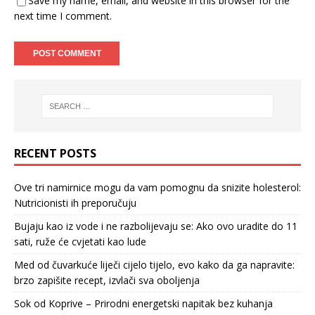
Save my name, email, and website in this browser for the
next time I comment.
RECENT POSTS
Ove tri namirnice mogu da vam pomognu da snizite holesterol:
Nutricionisti ih preporučuju
Bujaju kao iz vode i ne razbolijevaju se: Ako ovo uradite do 11
sati, ruže će cvjetati kao lude
Med od čuvarkuće liječi cijelo tijelo, evo kako da ga napravite:
brzo zapišite recept, izvlači sva oboljenja
Sok od Koprive – Prirodni energetski napitak bez kuhanja