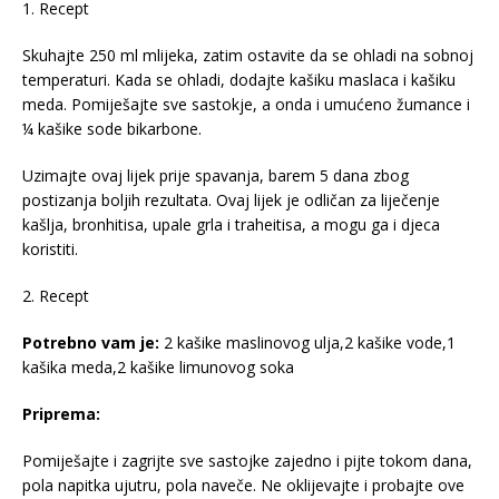
1. Recept
Skuhajte 250 ml mlijeka, zatim ostavite da se ohladi na sobnoj
temperaturi. Kada se ohladi, dodajte kašiku maslaca i kašiku
meda. Pomiješajte sve sastokje, a onda i umućeno žumance i
¼ kašike sode bikarbone.
Uzimajte ovaj lijek prije spavanja, barem 5 dana zbog
postizanja boljih rezultata. Ovaj lijek je odličan za liječenje
kašlja, bronhitisa, upale grla i traheitisa, a mogu ga i djeca
koristiti.
2. Recept
Potrebno vam je:
2 kašike maslinovog ulja,2 kašike vode,1
kašika meda,2 kašike limunovog soka
Priprema:
Pomiješajte i zagrijte sve sastojke zajedno i pijte tokom dana,
pola napitka ujutru, pola naveče. Ne oklijevajte i probajte ove