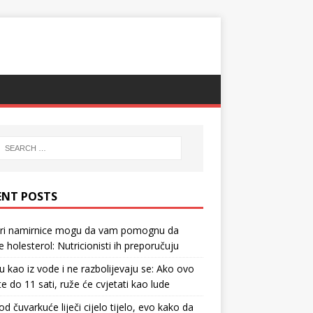
ENT POSTS
tri namirnice mogu da vam pomognu da
te holesterol: Nutricionisti ih preporučuju
u kao iz vode i ne razbolijevaju se: Ako ovo
te do 11 sati, ruže će cvjetati kao lude
d čuvarkuće liječi cijelo tijelo, evo kako da