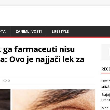
OTA
ZANIMLJIVOSTI
LIFESTYLE
k ga farmaceuti nisu
a: Ovo je najjači lek za
REC
a
0
Ove 
snizi
Bujaj
uradi
Med o