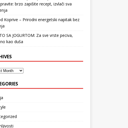
pravite: brzo zapišite recept, izvlači sva
enja
d Koprive – Prirodni energetski napitak bez
nja
STO SA JOGURTOM: Za sve vrste peciva,
no kao duša
HIVES
EGORIES
ja
tyle
tegorized
ljivosti