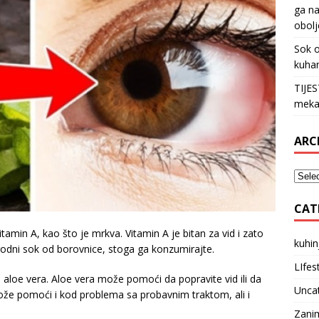
ga na
obolj
Sok o
kuha
TIJE
meka
ARC
CAT
amin A, kao što je mrkva. Vitamin A je bitan za vid i zato
kuhin
rodni sok od borovnice, stoga ga konzumirajte.
LIfes
e aloe vera. Aloe vera može pomoći da popravite vid ili da
Unca
 može pomoći i kod problema sa probavnim traktom, ali i
Zanim