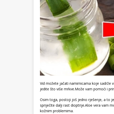
Vid možete jačati namirnicama koje sadrže vit
jedite što više mrkve.Može vam pomoći i pri
Osim toga, postoji još jedno rješenje, a to j
spriječite dalji rast dioptrije.Aloe vera vam
kožnim problemima.