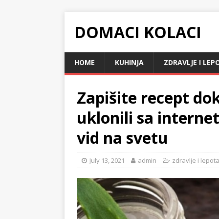
DOMACI KOLACI
HOME
KUHINJA
ZDRAVLJE I LEP
Zapišite recept do
uklonili sa internet
vid na svetu
July 13, 2021
admin
zdravlje i lepot