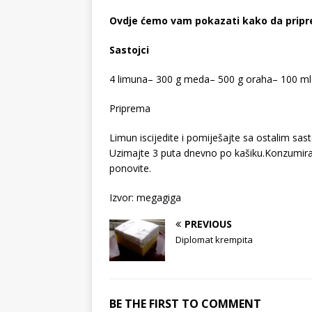
Ovdje ćemo vam pokazati kako da priprem
Sastojci
4 limuna– 300 g meda– 500 g oraha– 100 ml a
Priprema
Limun iscijedite i pomiješajte sa ostalim sast
Uzimajte 3 puta dnevno po kašiku.Konzumira
ponovite.
Izvor: megagiga
PREVIOUS
Diplomat krempita
BE THE FIRST TO COMMENT