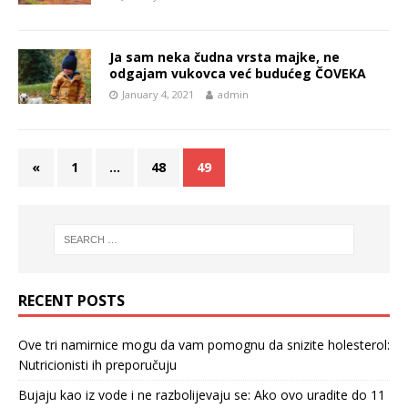
Ja sam neka čudna vrsta majke, ne
odgajam vukovca već budućeg ČOVEKA
January 4, 2021
admin
«
1
…
48
49
RECENT POSTS
Ove tri namirnice mogu da vam pomognu da snizite holesterol:
Nutricionisti ih preporučuju
Bujaju kao iz vode i ne razbolijevaju se: Ako ovo uradite do 11