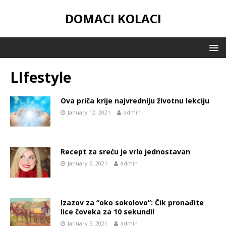
DOMACI KOLACI
LIfestyle
Ova priča krije najvredniju životnu lekciju
January 12, 2021
admin
Recept za sreću je vrlo jednostavan
January 6, 2021
admin
Izazov za “oko sokolovo”: Čik pronađite
lice čoveka za 10 sekundi!
January 5, 2021
admin