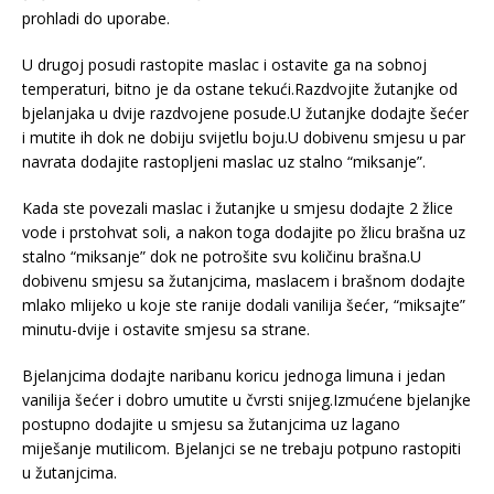
prohladi do uporabe.
U drugoj posudi rastopite maslac i ostavite ga na sobnoj
temperaturi, bitno je da ostane tekući.Razdvojite žutanjke od
bjelanjaka u dvije razdvojene posude.U žutanjke dodajte šećer
i mutite ih dok ne dobiju svijetlu boju.U dobivenu smjesu u par
navrata dodajite rastopljeni maslac uz stalno “miksanje”.
Kada ste povezali maslac i žutanjke u smjesu dodajte 2 žlice
vode i prstohvat soli, a nakon toga dodajite po žlicu brašna uz
stalno “miksanje” dok ne potrošite svu količinu brašna.U
dobivenu smjesu sa žutanjcima, maslacem i brašnom dodajte
mlako mlijeko u koje ste ranije dodali vanilija šećer, “miksajte”
minutu-dvije i ostavite smjesu sa strane.
Bjelanjcima dodajte naribanu koricu jednoga limuna i jedan
vanilija šećer i dobro umutite u čvrsti snijeg.Izmućene bjelanjke
postupno dodajite u smjesu sa žutanjcima uz lagano
miješanje mutilicom. Bjelanjci se ne trebaju potpuno rastopiti
u žutanjcima.