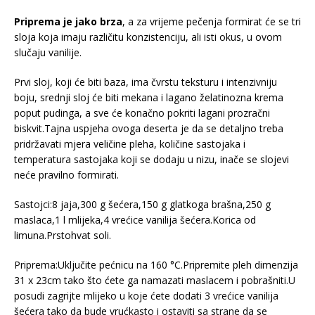
Priprema je jako brza
, a za vrijeme pečenja formirat će se tri
sloja koja imaju različitu konzistenciju, ali isti okus, u ovom
slučaju vanilije.
Prvi sloj, koji će biti baza, ima čvrstu teksturu i intenzivniju
boju, srednji sloj će biti mekana i lagano želatinozna krema
poput pudinga, a sve će konačno pokriti lagani prozračni
biskvit.Tajna uspjeha ovoga deserta je da se detaljno treba
pridržavati mjera veličine pleha, količine sastojaka i
temperatura sastojaka koji se dodaju u nizu, inače se slojevi
neće pravilno formirati.
Sastojci:8 jaja,300 g šećera,150 g glatkoga brašna,250 g
maslaca,1 l mlijeka,4 vrećice vanilija šećera.Korica od
limuna.Prstohvat soli.
Priprema:Uključite pećnicu na 160 °C.Pripremite pleh dimenzija
31 x 23cm tako što ćete ga namazati maslacem i pobrašniti.U
posudi zagrijte mlijeko u koje ćete dodati 3 vrećice vanilija
šećera tako da bude vrućkasto i ostaviti sa strane da se