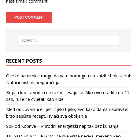
next time I comment.
RECENT POSTS
Ove tri namirnice mogu da vam pomognu da snizite holesterol:
Nutricionisti ih preporučuju
Bujaju kao iz vode i ne razbolijevaju se: Ako ovo uradite do 11
sati, ruže će cvjetati kao lude
Med od čuvarkuće liječi cijelo tijelo, evo kako da ga napravite:
brzo zapišite recept, izvlači sva oboljenja
Sok od Koprive – Prirodni energetski napitak bez kuhanja
TIJESTO SA JOGURTOM: Za sve vrste peciva, mekano kao