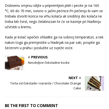
Dobivenu smjesu izlijte u pripremljeni pleh i pecite je na 160
°C, 60 do 70 min, ovisno o jačini pećnice.Pri pečenju bi vam se
trebala stvoriti korica na vrhu kolača ali središnji dio kolača ne
treba biti čvrst, nego želatinozan te će se kasnije pri hlađenju
učvrstiti u kremu.
Kada je kolač ispečen ohladite ga na sobnoj temperaturi, a tek
nakon toga ga premjestite u hladnjak na par sati, pospite ga
šećerom u prahu i poslužite uz svježe voće.
PREVIOUS
Neodoljive čokoladne kocke
NEXT
Torta od čokolade i naranče / Chocolate Orange
Cake
BE THE FIRST TO COMMENT