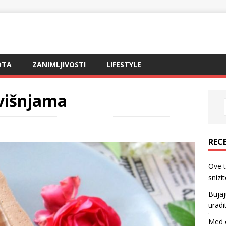
OTA
ZANIMLJIVOSTI
LIFESTYLE
 višnjama
REC
Ove 
snizi
Bujaj
uradi
Med o