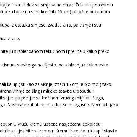
nirajte 1 sat ili dok se smjesa ne ohladi.Želatinu potopite u
alup za torte (ja sam koristila 15 cm) obložite prozirnom
lupa.Iz ostatka smjese izvadite anis, pa višnje i svu
žica višnje.
dinite ju s izblendanom tekućinom i prelijte u kalup preko
stisnuo, stavite ga na tijesto, pa u hladnjak dok pravite
i kalup (isti kao za višnje, znači 15 cm je bio moj) tako
strana.Vrhnje za šlag i mlijeko stavite u posudu i
sajte, pa prelijte sa trećinom vrućeg mlijeka i šlaga,
šlaga. Nastavite kuhati kremu dok se ne zgusne. Neće biti jako
 nabubri.U vruću kremu ubacite nasjeckanu čokoladu i
latinu i sjedinite s kremom.Kremu istresite u kalup i stavite