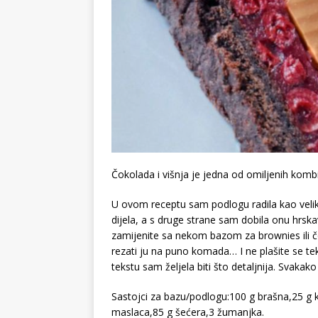
Čokolada i višnja je jedna od omiljenih kombi
U ovom receptu sam podlogu radila kao velik
dijela, a s druge strane sam dobila onu hrsk
zamijenite sa nekom bazom za brownies ili čo
rezati ju na puno komada… I ne plašite se tek
tekstu sam željela biti što detaljnija. Svaka
Sastojci za bazu/podlogu:100 g brašna,25 g k
maslaca,85 g šećera,3 žumanjka.