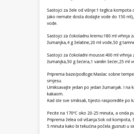
Sastojci za žele od višnje:1 teglica kompota o
(ako nemate dosta dodajte vode do 150 ml),50
vode.
Sastojci za čokoladnu kremu:180 ml vrhnja za
žumanjka,4 g želatine,20 ml vode,50 g tamn
Sastojci za čokoladni mousse:400 ml vrhnja z
žumanjka,50 g šećera,1 vanilin šećer,25 ml v
Priprema baze/podloge:Maslac sobne temper
smjesu.
Umiksavajte jedan po jedan žumanjak. I na k
kakaom.
Kad ste sve smiksali, tijesto rasporedite po k
Pecite na 170ºC oko 20-25 minuta, a onda pu
Priprema želea od višanja.Sok od kompota, šeć
5 minuta kako bi tekućina počela gusnuti u si