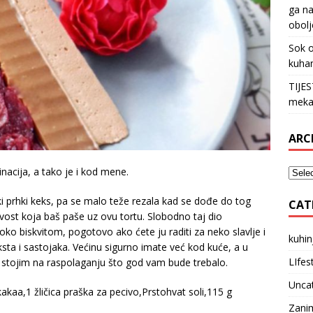
ga na
obolj
Sok o
kuha
TIJE
meka
ARC
nacija, a tako je i kod mene.
i prhki keks, pa se malo teže rezala kad se dođe do tog
CAT
avost koja baš paše uz ovu tortu. Slobodno taj dio
ko biskvitom, pogotovo ako ćete ju raditi za neko slavlje i
kuhin
sta i sastojaka. Većinu sigurno imate već kod kuće, a u
LIfes
ko stojim na raspolaganju što god vam bude trebalo.
Unca
akaa,1 žličica praška za pecivo,Prstohvat soli,115 g
Zanim