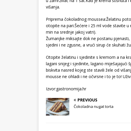
u zamrzivač na 1 sat.Kad je krema stisnuta i
višanja.
Priprema čokoladnog moussea:Želatinu potopi
otopite na pari.Šećere i 25 ml vode stavite u 
min na srednje jakoj vatri).
Žumanjke miksajte dok ne postanu pjenasti, 
sjedini i ne zgusne, a vrući sirup će skuhati 
Otopite želatinu i sjedinite s kremom a na kra
lagani snijeg i sjedinite, lagano miješajaju
biskvita nasred kojeg ste stavili žele od viša
mousse ne ohladi i ne očvrsne i to je to! Už
Izvor:gastronomija.hr
PREVIOUS
Čokoladna nugat torta