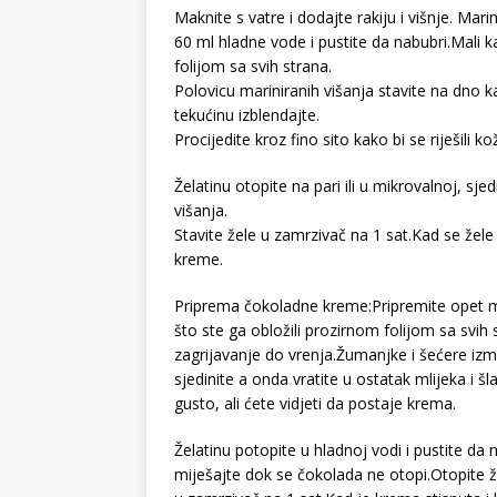
Maknite s vatre i dodajte rakiju i višnje. Mari
60 ml hladne vode i pustite da nabubri.Mali k
folijom sa svih strana.
Polovicu mariniranih višanja stavite na dno ka
tekućinu izblendajte.
Procijedite kroz fino sito kako bi se riješili ko
Želatinu otopite na pari ili u mikrovalnoj, sje
višanja.
Stavite žele u zamrzivač na 1 sat.Kad se žele 
kreme.
Priprema čokoladne kreme:Pripremite opet mal
što ste ga obložili prozirnom folijom sa svih 
zagrijavanje do vrenja.Žumanjke i šećere izmik
sjedinite a onda vratite u ostatak mlijeka i 
gusto, ali ćete vidjeti da postaje krema.
Želatinu potopite u hladnoj vodi i pustite da
miješajte dok se čokolada ne otopi.Otopite že