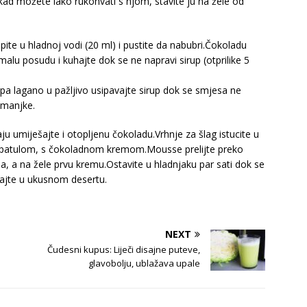
 kad možete lako rukohvati s njom, stavite ju na žele od
te u hladnoj vodi (20 ml) i pustite da nabubri.Čokoladu
malu posudu i kuhajte dok se ne napravi sirup (otprilike 5
pa lagano u pažljivo usipavajte sirup dok se smjesa ne
žumanjke.
ju umiješajte i otopljenu čokoladu.Vrhnje za šlag istucite u
ći špatulom, s čokoladnom kremom.Mousse prelijte preko
nja, a na žele prvu kremu.Ostavite u hladnjaku par sati dok se
ivajte u ukusnom desertu.
NEXT
Čudesni kupus: Liječi disajne puteve,
glavobolju, ublažava upale