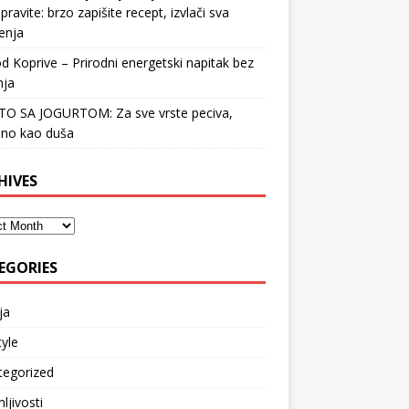
pravite: brzo zapišite recept, izvlači sva
enja
d Koprive – Prirodni energetski napitak bez
nja
STO SA JOGURTOM: Za sve vrste peciva,
no kao duša
HIVES
EGORIES
ja
tyle
tegorized
ljivosti