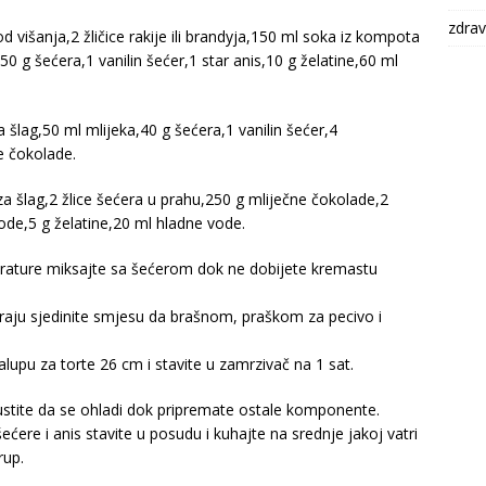
zdrav
d višanja,2 žličice rakije ili brandyja,150 ml soka iz kompota
 g šećera,1 vanilin šećer,1 star anis,10 g želatine,60 ml
 šlag,50 ml mlijeka,40 g šećera,1 vanilin šećer,4
e čokolade.
a šlag,2 žlice šećera u prahu,250 g mliječne čokolade,2
ode,5 g želatine,20 ml hladne vode.
ature miksajte sa šećerom dok ne dobijete kremastu
raju sjedinite smjesu da brašnom, praškom za pecivo i
alupu za torte 26 cm i stavite u zamrzivač na 1 sat.
stite da se ohladi dok pripremate ostale komponente.
ere i anis stavite u posudu i kuhajte na srednje jakoj vatri
rup.