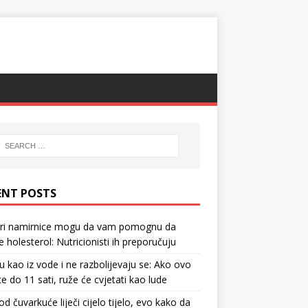
ENT POSTS
tri namirnice mogu da vam pomognu da
te holesterol: Nutricionisti ih preporučuju
u kao iz vode i ne razbolijevaju se: Ako ovo
te do 11 sati, ruže će cvjetati kao lude
d čuvarkuće liječi cijelo tijelo, evo kako da