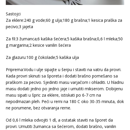
Sastojci
Za eklere:240 g vode;60 g ulja;180 g brašna;1 kesica praška za
pecivo;3 jajeta
Za fil:3 žumanca;6 kašika šećera;5 kašika brašna;0,6 l mleka;50
g margarina;2 kesice vanilin šećera
Za glazuru:100 g čokolade;5 kašika ulja
Priprema:Vodu i ulje sipajte u šerpu i staviti na vatru da provri.
Kada provri skinuti sa šporeta i dodati brašno pomešano sa
praškom za pecivo. Sjediniti masu varjačom i ohladiti. U hladnu
masu dodati jedno po jedno jaje i umutiti mikserom. Dobijenu
masu sipati u špric za eklere, istiskati po 6-7 cm na
nepodmazan pleh. Peći u rerni na 180 C oko 30-35 minuta, dok
ne porumene, bez otvaranja rerne.
Od 0,6 l mleka odvojiti 1 dl, a ostatak staviti na šporet da
provri. Umutiti žumanca sa šećerom, dodati brašno, vanilin