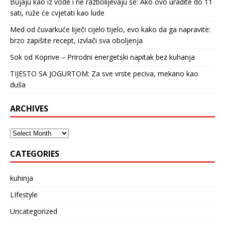
Bujaju kao iz vode i ne razbolijevaju se: Ako ovo uradite do 11
sati, ruže će cvjetati kao lude
Med od čuvarkuće liječi cijelo tijelo, evo kako da ga napravite:
brzo zapišite recept, izvlači sva oboljenja
Sok od Koprive – Prirodni energetski napitak bez kuhanja
TIJESTO SA JOGURTOM: Za sve vrste peciva, mekano kao
duša
ARCHIVES
CATEGORIES
kuhinja
LIfestyle
Uncategorized