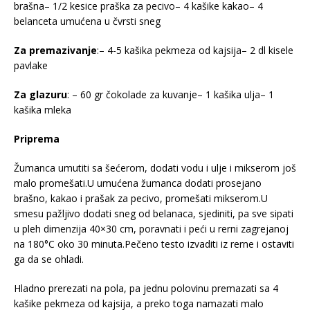
brašna– 1/2 kesice praška za pecivo– 4 kašike kakao– 4
belanceta umućena u čvrsti sneg
Za premazivanje
:– 4-5 kašika pekmeza od kajsija– 2 dl kisele
pavlake
Za glazuru
: – 60 gr čokolade za kuvanje– 1 kašika ulja– 1
kašika mleka
Priprema
Žumanca umutiti sa šećerom, dodati vodu i ulje i mikserom još
malo promešati.U umućena žumanca dodati prosejano
brašno, kakao i prašak za pecivo, promešati mikserom.U
smesu pažljivo dodati sneg od belanaca, sjediniti, pa sve sipati
u pleh dimenzija 40×30 cm, poravnati i peći u rerni zagrejanoj
na 180°C oko 30 minuta.Pečeno testo izvaditi iz rerne i ostaviti
ga da se ohladi.
Hladno prerezati na pola, pa jednu polovinu premazati sa 4
kašike pekmeza od kajsija, a preko toga namazati malo