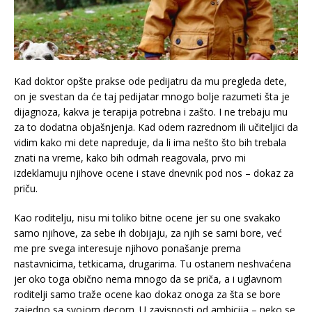
Kad doktor opšte prakse ode pedijatru da mu pregleda dete,
on je svestan da će taj pedijatar mnogo bolje razumeti šta je
dijagnoza, kakva je terapija potrebna i zašto. I ne trebaju mu
za to dodatna objašnjenja. Kad odem razrednom ili učiteljici da
vidim kako mi dete napreduje, da li ima nešto što bih trebala
znati na vreme, kako bih odmah reagovala, prvo mi
izdeklamuju njihove ocene i stave dnevnik pod nos – dokaz za
priču.
Kao roditelju, nisu mi toliko bitne ocene jer su one svakako
samo njihove, za sebe ih dobijaju, za njih se sami bore, već
me pre svega interesuje njihovo ponašanje prema
nastavnicima, tetkicama, drugarima. Tu ostanem neshvaćena
jer oko toga obično nema mnogo da se priča, a i uglavnom
roditelji samo traže ocene kao dokaz onoga za šta se bore
zajedno sa svojom decom. U zavisnosti od ambicija – neko se