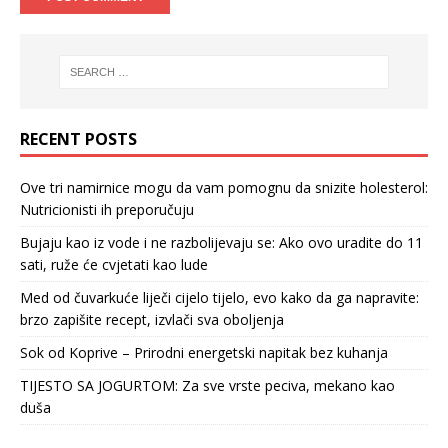
RECENT POSTS
Ove tri namirnice mogu da vam pomognu da snizite holesterol:
Nutricionisti ih preporučuju
Bujaju kao iz vode i ne razbolijevaju se: Ako ovo uradite do 11
sati, ruže će cvjetati kao lude
Med od čuvarkuće liječi cijelo tijelo, evo kako da ga napravite:
brzo zapišite recept, izvlači sva oboljenja
Sok od Koprive – Prirodni energetski napitak bez kuhanja
TIJESTO SA JOGURTOM: Za sve vrste peciva, mekano kao
duša