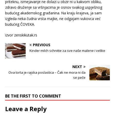
priteknu, ismejavanje ne dolazi u obzir ni u kakvom obliku,
zdravo druženje sa vršnjacima je osnov svakog uspješnog
budućeg akademskog građanina. Na kraju krajeva, ja sam
izgleda neka čudna vrsta majke, ne odgajam vukovca već
budućeg ČOVEKA.
izvor zenskikutak.rs
PREVIOUS
Kinder milch schnitte za sve naše malene i velike
NEXT
Ova torta je rajska poslastica – Čak ne mora ni da
se peče
BE THE FIRST TO COMMENT
Leave a Reply