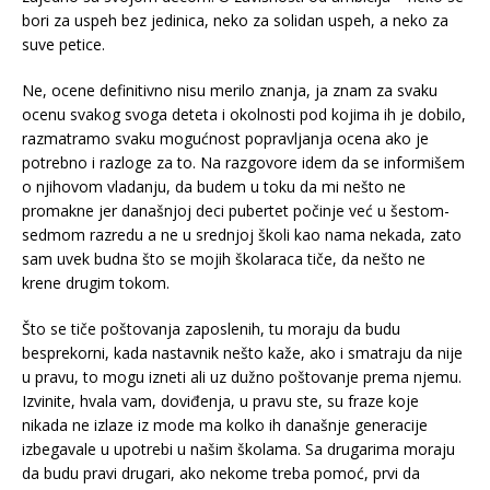
bori za uspeh bez jedinica, neko za solidan uspeh, a neko za
suve petice.
Ne, ocene definitivno nisu merilo znanja, ja znam za svaku
ocenu svakog svoga deteta i okolnosti pod kojima ih je dobilo,
razmatramo svaku mogućnost popravljanja ocena ako je
potrebno i razloge za to. Na razgovore idem da se informišem
o njihovom vladanju, da budem u toku da mi nešto ne
promakne jer današnjoj deci pubertet počinje već u šestom-
sedmom razredu a ne u srednjoj školi kao nama nekada, zato
sam uvek budna što se mojih školaraca tiče, da nešto ne
krene drugim tokom.
Što se tiče poštovanja zaposlenih, tu moraju da budu
besprekorni, kada nastavnik nešto kaže, ako i smatraju da nije
u pravu, to mogu izneti ali uz dužno poštovanje prema njemu.
Izvinite, hvala vam, doviđenja, u pravu ste, su fraze koje
nikada ne izlaze iz mode ma kolko ih današnje generacije
izbegavale u upotrebi u našim školama. Sa drugarima moraju
da budu pravi drugari, ako nekome treba pomoć, prvi da