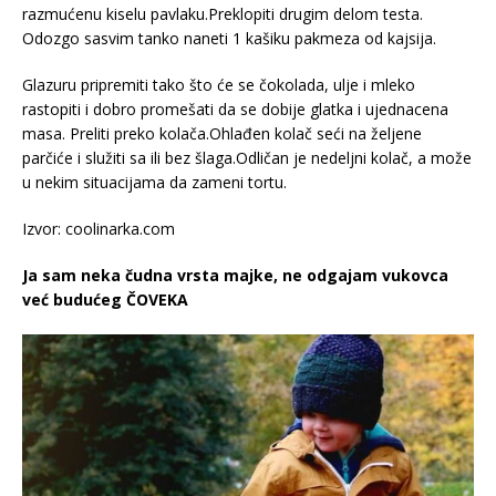
razmućenu kiselu pavlaku.Preklopiti drugim delom testa.
Odozgo sasvim tanko naneti 1 kašiku pakmeza od kajsija.
Glazuru pripremiti tako što će se čokolada, ulje i mleko
rastopiti i dobro promešati da se dobije glatka i ujednacena
masa. Preliti preko kolača.Ohlađen kolač seći na željene
parčiće i služiti sa ili bez šlaga.Odličan je nedeljni kolač, a može
u nekim situacijama da zameni tortu.
Izvor: coolinarka.com
Ja sam neka čudna vrsta majke, ne odgajam vukovca
već budućeg ČOVEKA