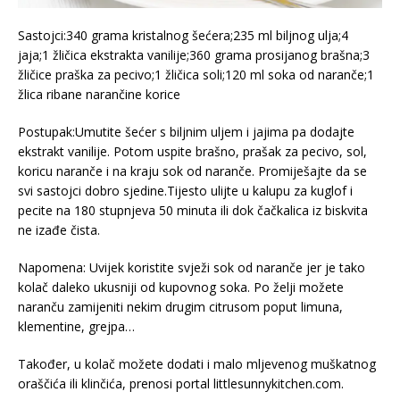
Sastojci:340 grama kristalnog šećera;235 ml biljnog ulja;4
jaja;1 žličica ekstrakta vanilije;360 grama prosijanog brašna;3
žličice praška za pecivo;1 žličica soli;120 ml soka od naranče;1
žlica ribane narančine korice
Postupak:Umutite šećer s biljnim uljem i jajima pa dodajte
ekstrakt vanilije. Potom uspite brašno, prašak za pecivo, sol,
koricu naranče i na kraju sok od naranče. Promiješajte da se
svi sastojci dobro sjedine.Tijesto ulijte u kalupu za kuglof i
pecite na 180 stupnjeva 50 minuta ili dok čačkalica iz biskvita
ne izađe čista.
Napomena: Uvijek koristite svježi sok od naranče jer je tako
kolač daleko ukusniji od kupovnog soka. Po želji možete
naranču zamijeniti nekim drugim citrusom poput limuna,
klementine, grejpa…
Također, u kolač možete dodati i malo mljevenog muškatnog
oraščića ili klinčića, prenosi portal littlesunnykitchen.com.