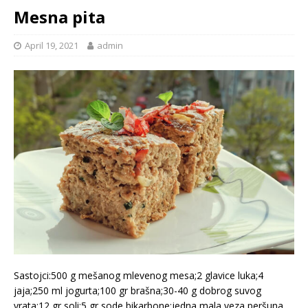
Mesna pita
April 19, 2021
admin
Sastojci:500 g mešanog mlevenog mesa;2 glavice luka;4
jaja;250 ml jogurta;100 gr brašna;30-40 g dobrog suvog
vrata;12 gr soli;5 gr sode bikarbone;jedna mala veza peršuna