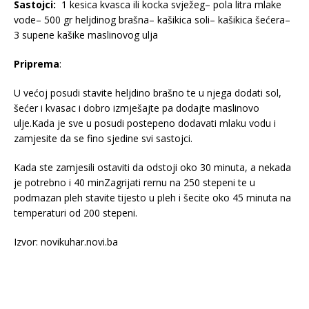
Sastojci:
1 kesica kvasca ili kocka svježeg– pola litra mlake
vode– 500 gr heljdinog brašna– kašikica soli– kašikica šećera–
3 supene kašike maslinovog ulja
Priprema
:
U većoj posudi stavite heljdino brašno te u njega dodati sol,
šećer i kvasac i dobro izmješajte pa dodajte maslinovo
ulje.Kada je sve u posudi postepeno dodavati mlaku vodu i
zamjesite da se fino sjedine svi sastojci.
Kada ste zamjesili ostaviti da odstoji oko 30 minuta, a nekada
je potrebno i 40 minZagrijati rernu na 250 stepeni te u
podmazan pleh stavite tijesto u pleh i šecite oko 45 minuta na
temperaturi od 200 stepeni.
Izvor: novikuhar.novi.ba