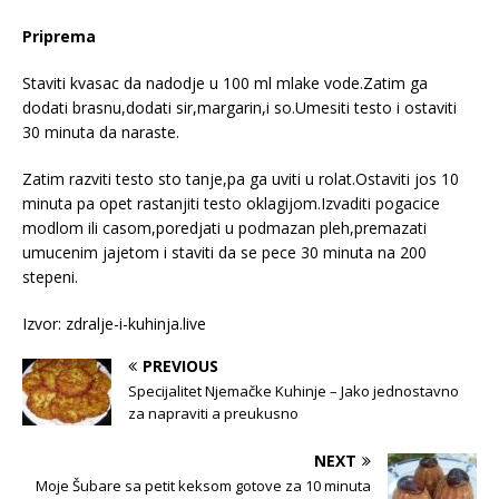
Priprema
Staviti kvasac da nadodje u 100 ml mlake vode.Zatim ga
dodati brasnu,dodati sir,margarin,i so.Umesiti testo i ostaviti
30 minuta da naraste.
Zatim razviti testo sto tanje,pa ga uviti u rolat.Ostaviti jos 10
minuta pa opet rastanjiti testo oklagijom.Izvaditi pogacice
modlom ili casom,poredjati u podmazan pleh,premazati
umucenim jajetom i staviti da se pece 30 minuta na 200
stepeni.
Izvor: zdralje-i-kuhinja.live
PREVIOUS
Specijalitet Njemačke Kuhinje – Jako jednostavno
za napraviti a preukusno
NEXT
Moje Šubare sa petit keksom gotove za 10 minuta