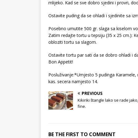
mlijeko. Kad se sve dobro sjedini i provri, 
Ostavite puding da se ohladi i sjedinite sa i
Posebno umutite 500 gr. slaga sa kiselom v
Zatim redajte tortu u tepsiju (35 x 25 cm.): Kek
obloziti tortu sa slagom.
Ostavite tortu par sati da se dobro ohladi i d
Bon Appetit!
Posluživanje:*Umjesto 5 pudinga Karamele, moz
kas. secera namjesto 14.
PREVIOUS
Kikiriki štangle lako se rade jako
fine.
BE THE FIRST TO COMMENT