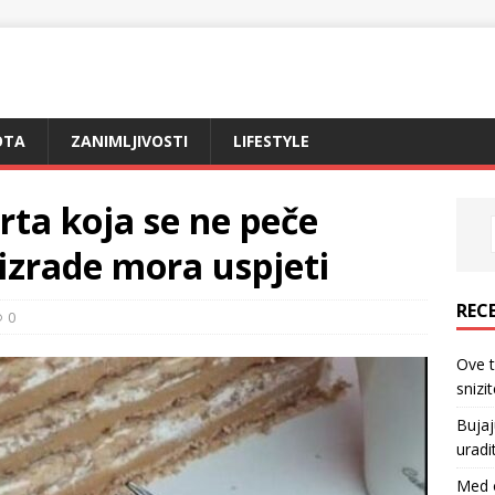
OTA
ZANIMLJIVOSTI
LIFESTYLE
ta koja se ne peče
izrade mora uspjeti
REC
0
Ove 
snizi
Bujaj
uradi
Med o