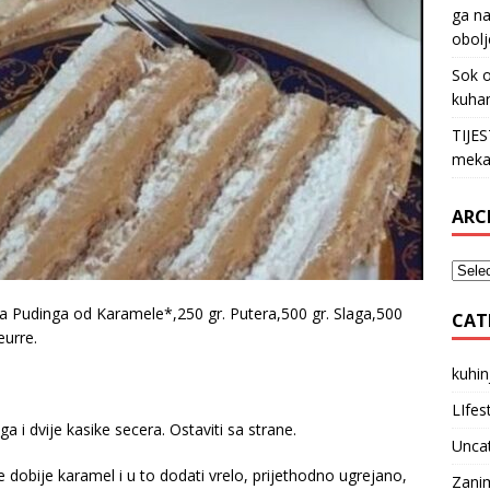
ga na
obolj
Sok o
kuha
TIJE
meka
ARC
ela Pudinga od Karamele*,250 gr. Putera,500 gr. Slaga,500
CAT
eurre.
kuhin
LIfes
ga i dvije kasike secera. Ostaviti sa strane.
Unca
e dobije karamel i u to dodati vrelo, prijethodno ugrejano,
Zanim