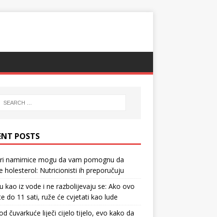
ENT POSTS
tri namirnice mogu da vam pomognu da
te holesterol: Nutricionisti ih preporučuju
u kao iz vode i ne razbolijevaju se: Ako ovo
te do 11 sati, ruže će cvjetati kao lude
d čuvarkuće liječi cijelo tijelo, evo kako da