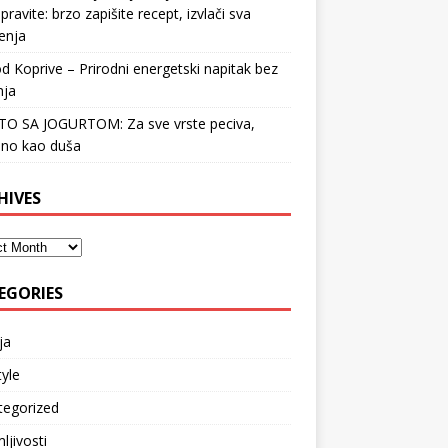
pravite: brzo zapišite recept, izvlači sva
enja
d Koprive – Prirodni energetski napitak bez
nja
STO SA JOGURTOM: Za sve vrste peciva,
no kao duša
HIVES
EGORIES
ja
tyle
tegorized
ljivosti