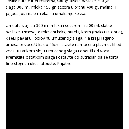
kasike nutele ili eurokrema,400 gr. kisele pavlake,200 gr.
slaga,300 ml. mleka,150 gr. secera u prahu,400 gr. malina ili
jagoda.Jos malo mleka za umakanje keksa.
Umutite slag sa 300 ml. mleka i secerom ili 500 ml. slatke
pavlake. Izmesajte mleveni keks, nutelu, krem (malo rastopite),
kiselu pavlaku i polovinu umucenog slaga. Na kraju lagano
umesajte voce.U kalup 26cm. stavite namocenu plazmu, fil od
voca, u tankom sloju umucenog slaga i opet fil od voca.
Premazite ostatkom slaga i ostavite do sutradan da se torta
fino stegne i ukusi otpuste. Prijatno