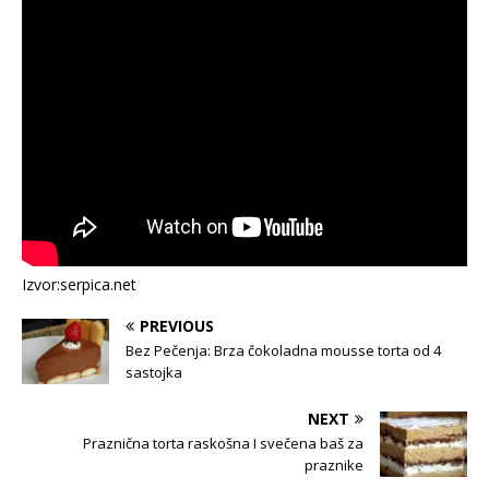
Izvor:serpica.net
PREVIOUS
Bez Pečenja: Brza čokoladna mousse torta od 4
sastojka
NEXT
Praznična torta raskošna I svečena baš za
praznike