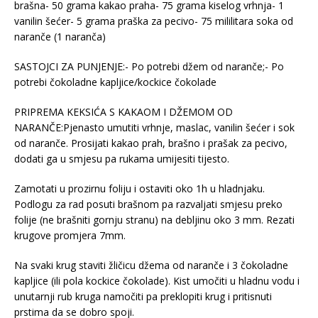
brašna- 50 grama kakao praha- 75 grama kiselog vrhnja- 1
vanilin šećer- 5 grama praška za pecivo- 75 mililitara soka od
naranče (1 naranča)
SASTOJCI ZA PUNJENJE:- Po potrebi džem od naranče;- Po
potrebi čokoladne kapljice/kockice čokolade
PRIPREMA KEKSIĆA S KAKAOM I DŽEMOM OD
NARANČE:Pjenasto umutiti vrhnje, maslac, vanilin šećer i sok
od naranče. Prosijati kakao prah, brašno i prašak za pecivo,
dodati ga u smjesu pa rukama umijesiti tijesto.
Zamotati u prozirnu foliju i ostaviti oko 1h u hladnjaku.
Podlogu za rad posuti brašnom pa razvaljati smjesu preko
folije (ne brašniti gornju stranu) na debljinu oko 3 mm. Rezati
krugove promjera 7mm.
Na svaki krug staviti žličicu džema od naranče i 3 čokoladne
kapljice (ili pola kockice čokolade). Kist umočiti u hladnu vodu i
unutarnji rub kruga namočiti pa preklopiti krug i pritisnuti
prstima da se dobro spoji.