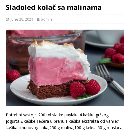
Sladoled kolač sa malinama
June 28, 2021
admin
Potrebni sastojci:200 ml slatke pavlake;4 kašike grčkog
jogurta;2 kašike šećera u prahu;1 kašika ekstrakta od vanile;1
kašika limunovog soka;250 g malina;100 g keksa;50 g maslaca