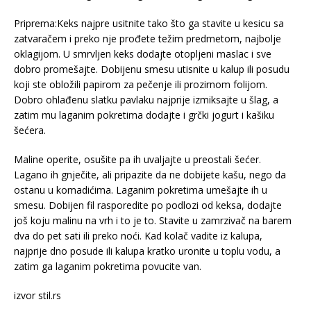
Priprema:Keks najpre usitnite tako što ga stavite u kesicu sa
zatvaračem i preko nje prođete težim predmetom, najbolje
oklagijom. U smrvljen keks dodajte otopljeni maslac i sve
dobro promešajte. Dobijenu smesu utisnite u kalup ili posudu
koji ste obložili papirom za pečenje ili prozirnom folijom.
Dobro ohlađenu slatku pavlaku najprije izmiksajte u šlag, a
zatim mu laganim pokretima dodajte i grčki jogurt i kašiku
šećera.
Maline operite, osušite pa ih uvaljajte u preostali šećer.
Lagano ih gnječite, ali pripazite da ne dobijete kašu, nego da
ostanu u komadićima. Laganim pokretima umešajte ih u
smesu. Dobijen fil rasporedite po podlozi od keksa, dodajte
još koju malinu na vrh i to je to. Stavite u zamrzivač na barem
dva do pet sati ili preko noći. Kad kolač vadite iz kalupa,
najprije dno posude ili kalupa kratko uronite u toplu vodu, a
zatim ga laganim pokretima povucite van.
izvor stil.rs