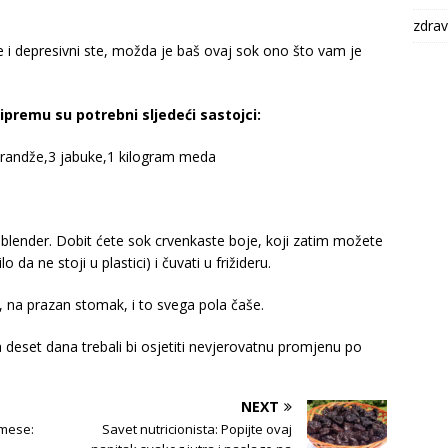
zdrav
i depresivni ste, možda je baš ovaj sok ono što vam je
premu su potrebni sljedeći sastojci:
arandže,3 jabuke,1 kilogram meda
u blender. Dobit ćete sok crvenkaste boje, koji zatim možete
o da ne stoji u plastici) i čuvati u frižideru.
o, na prazan stomak, i to svega pola čaše.
 deset dana trebali bi osjetiti nevjerovatnu promjenu po
NEXT
smese:
Savet nutricionista: Popijte ovaj