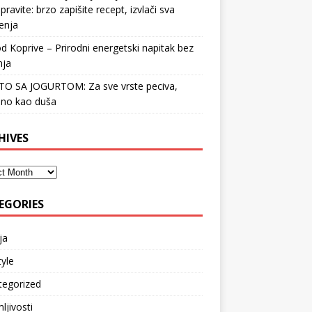
pravite: brzo zapišite recept, izvlači sva
enja
d Koprive – Prirodni energetski napitak bez
nja
STO SA JOGURTOM: Za sve vrste peciva,
no kao duša
HIVES
EGORIES
ja
tyle
tegorized
ljivosti