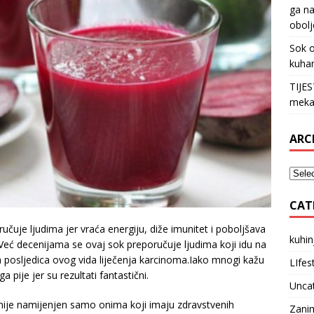
ga na
obolj
Sok o
kuha
TIJE
meka
ARC
CAT
čuje ljudima jer vraća energiju, diže imunitet i poboljšava
kuhin
. Već decenijama se ovaj sok preporučuje ljudima koji idu na
ih posljedica ovog vida liječenja karcinoma.Iako mnogi kažu
LIfes
 pije jer su rezultati fantastični.
Unca
i nije namijenjen samo onima koji imaju zdravstvenih
Zanim