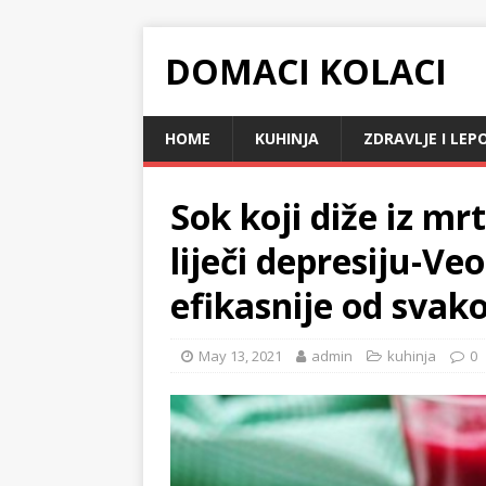
DOMACI KOLACI
HOME
KUHINJA
ZDRAVLJE I LEP
Sok koji diže iz mr
liječi depresiju-V
efikasnije od svako
May 13, 2021
admin
kuhinja
0