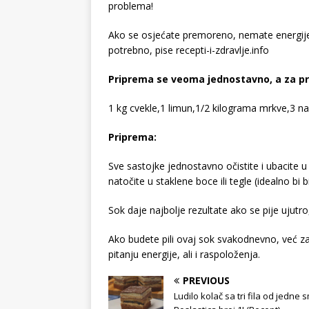
problema!
Ako se osjećate premoreno, nemate energije 
potrebno, pise recepti-i-zdravlje.info
Priprema se veoma jednostavno, a za pri
1 kg cvekle,1 limun,1/2 kilograma mrkve,3 n
Priprema:
Sve sastojke jednostavno očistite i ubacite 
natočite u staklene boce ili tegle (idealno bi bil
Sok daje najbolje rezultate ako se pije ujutr
Ako budete pili ovaj sok svakodnevno, već za
pitanju energije, ali i raspoloženja.
PREVIOUS
Ludilo kolač sa tri fila od jedne 