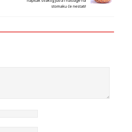
napitak svakog jutra i naslage na
stomaku će nestati!