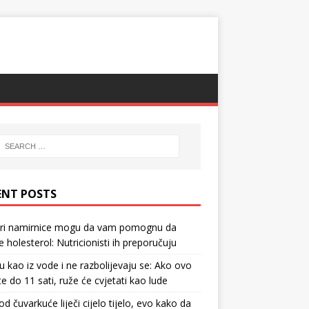
ENT POSTS
tri namirnice mogu da vam pomognu da
te holesterol: Nutricionisti ih preporučuju
u kao iz vode i ne razbolijevaju se: Ako ovo
te do 11 sati, ruže će cvjetati kao lude
d čuvarkuće liječi cijelo tijelo, evo kako da