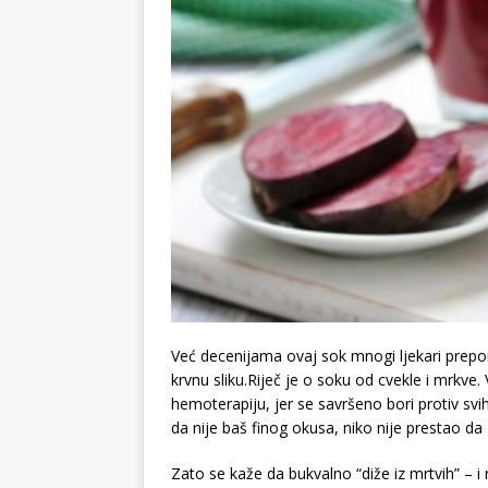
Već decenijama ovaj sok mnogi ljekari preporu
krvnu sliku.Riječ je o soku od cvekle i mrkve
hemoterapiju, jer se savršeno bori protiv sv
da nije baš finog okusa, niko nije prestao da ga
Zato se kaže da bukvalno “diže iz mrtvih” – 