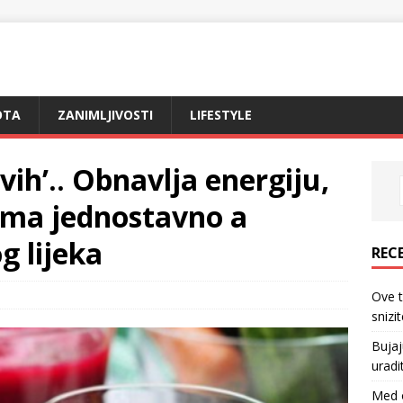
OTA
ZANIMLJIVOSTI
LIFESTYLE
tvih’.. Obnavlja energiju,
eoma jednostavno a
g lijeka
REC
Ove 
snizi
Bujaj
uradi
Med o