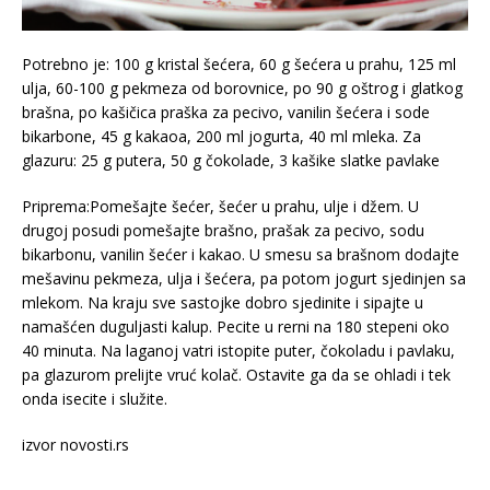
Potrebno je: 100 g kristal šećera, 60 g šećera u prahu, 125 ml
ulja, 60-100 g pekmeza od borovnice, po 90 g oštrog i glatkog
brašna, po kašičica praška za pecivo, vanilin šećera i sode
bikarbone, 45 g kakaoa, 200 ml jogurta, 40 ml mleka. Za
glazuru: 25 g putera, 50 g čokolade, 3 kašike slatke pavlake
Priprema:Pomešajte šećer, šećer u prahu, ulje i džem. U
drugoj posudi pomešajte brašno, prašak za pecivo, sodu
bikarbonu, vanilin šećer i kakao. U smesu sa brašnom dodajte
mešavinu pekmeza, ulja i šećera, pa potom jogurt sjedinjen sa
mlekom. Na kraju sve sastojke dobro sjedinite i sipajte u
namašćen duguljasti kalup. Pecite u rerni na 180 stepeni oko
40 minuta. Na laganoj vatri istopite puter, čokoladu i pavlaku,
pa glazurom prelijte vruć kolač. Ostavite ga da se ohladi i tek
onda isecite i služite.
izvor novosti.rs