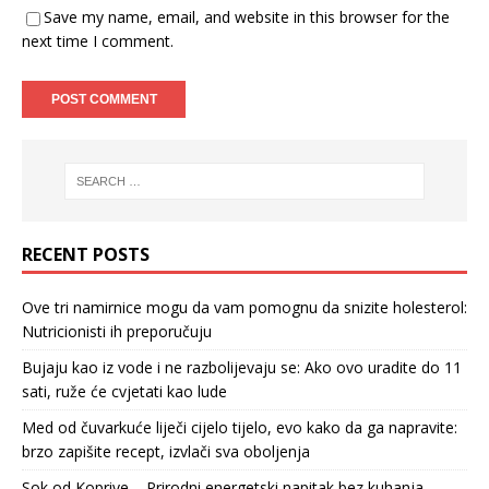
Save my name, email, and website in this browser for the
next time I comment.
RECENT POSTS
Ove tri namirnice mogu da vam pomognu da snizite holesterol:
Nutricionisti ih preporučuju
Bujaju kao iz vode i ne razbolijevaju se: Ako ovo uradite do 11
sati, ruže će cvjetati kao lude
Med od čuvarkuće liječi cijelo tijelo, evo kako da ga napravite:
brzo zapišite recept, izvlači sva oboljenja
Sok od Koprive – Prirodni energetski napitak bez kuhanja