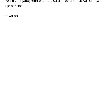
Peći u zagrijanoj rerni oko pola sata. Provjerite čačkalicom da
li je pečeno.
hayat.ba