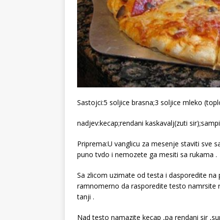
Sastojci:5 soljice brasna;3 soljice mleko (toplo
nadjev:kecap;rendani kaskavalj(zuti sir);samp
Priprema:U vanglicu za mesenje staviti sve sa
puno tvdo i nemozete ga mesiti sa rukama .
Sa zlicom uzimate od testa i dasporedite n
ramnomerno da rasporedite testo namrsite ruke
tanji .
Nad testo namazite kecap ,pa rendani sir ,s