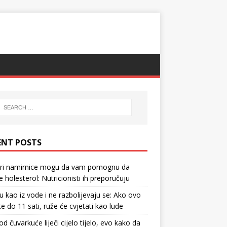
ENT POSTS
tri namirnice mogu da vam pomognu da
te holesterol: Nutricionisti ih preporučuju
u kao iz vode i ne razbolijevaju se: Ako ovo
te do 11 sati, ruže će cvjetati kao lude
d čuvarkuće liječi cijelo tijelo, evo kako da