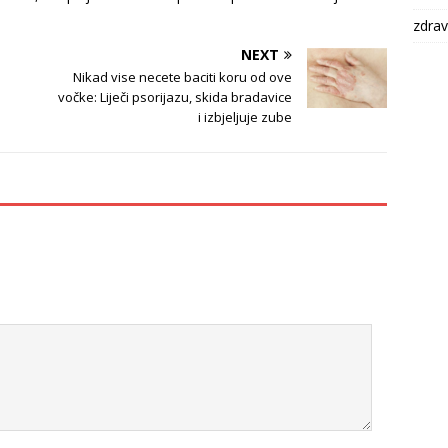
zdrav
NEXT
Nikad vise necete baciti koru od ove
vočke: Liječi psorijazu, skida bradavice
i izbjeljuje zube