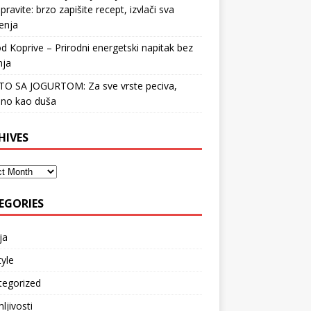
pravite: brzo zapišite recept, izvlači sva
enja
d Koprive – Prirodni energetski napitak bez
nja
STO SA JOGURTOM: Za sve vrste peciva,
no kao duša
HIVES
EGORIES
ja
tyle
tegorized
ljivosti