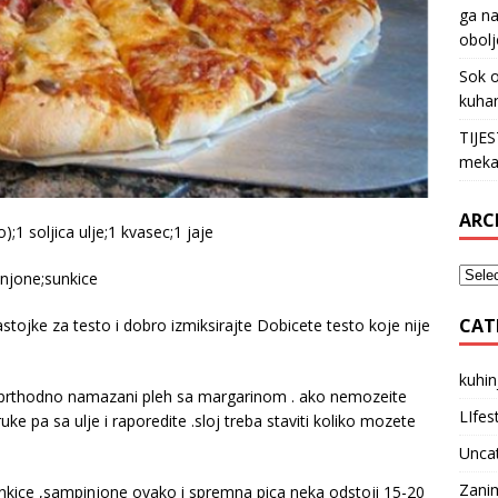
ga na
obolj
Sok o
kuha
TIJE
meka
ARC
);1 soljica ulje;1 kvasec;1 jaje
injone;sunkice
CAT
stojke za testo i dobro izmiksirajte Dobicete testo koje nije
kuhin
a prthodno namazani pleh sa margarinom . ako nemozeite
LIfes
 pa sa ulje i raporedite .sloj treba staviti koliko mozete
Unca
Zanim
unkice ,sampinjone ovako i spremna pica neka odstoji 15-20