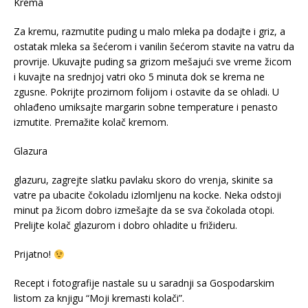
Krema
Za kremu, razmutite puding u malo mleka pa dodajte i griz, a
ostatak mleka sa šećerom i vanilin šećerom stavite na vatru da
provrije. Ukuvajte puding sa grizom mešajući sve vreme žicom
i kuvajte na srednjoj vatri oko 5 minuta dok se krema ne
zgusne. Pokrijte prozirnom folijom i ostavite da se ohladi. U
ohlađeno umiksajte margarin sobne temperature i penasto
izmutite. Premažite kolač kremom.
Glazura
glazuru, zagrejte slatku pavlaku skoro do vrenja, skinite sa
vatre pa ubacite čokoladu izlomljenu na kocke. Neka odstoji
minut pa žicom dobro izmešajte da se sva čokolada otopi.
Prelijte kolač glazurom i dobro ohladite u frižideru.
Prijatno!
Recept i fotografije nastale su u saradnji sa Gospodarskim
listom za knjigu “Moji kremasti kolači”.