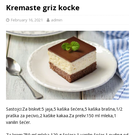
Kremaste griz kocke
February 16, 2021
admin
Sastojci:Za biskvit:5 jaja,5 kašika šećera,5 kašika brašna,1/2
praška za pecivo,2 kašike kakaa.Za preliv:150 ml mleka,1
vanilin šećer.
Za krem:750 ml mleka,120 g šećera,1 vanilin šećer,1 puding od