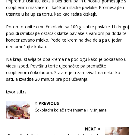
Priprema: Usitnite keks u blenderu pa ih u posudi pomešajte s
otopljenim maslacem i kašikom slatke pavlake. Promešajte i
utisnite u kalup za tortu, kao kad radite čizkejk.
Potom otopite crnu čokoladu sa 100 g slatke pavlake. U drugoj
posudi izmiksajte ostatak slatke pavlake s vanilom pa dodajte
kondenzovano mleko. Podelite krem na dva dela pa u jedan
deo umešajte kakao.
Na kraju stavljajte oba krema na podlogu kako je pokazano u
videu ispod. Površinu torte ujednačite pa premažite
otopljenom čokoladom. Stavite je u zamrzivač na nekoliko
sati, a izvadite 20 minuta pre posluživanja.
izvor stil.rs
PREVIOUS
Čokoladni kolač s trešnjama ili višnjama
NEXT