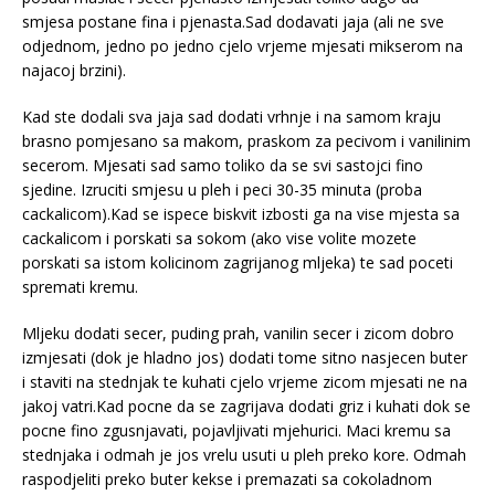
smjesa postane fina i pjenasta.Sad dodavati jaja (ali ne sve
odjednom, jedno po jedno cjelo vrjeme mjesati mikserom na
najacoj brzini).
Kad ste dodali sva jaja sad dodati vrhnje i na samom kraju
brasno pomjesano sa makom, praskom za pecivom i vanilinim
secerom. Mjesati sad samo toliko da se svi sastojci fino
sjedine. Izruciti smjesu u pleh i peci 30-35 minuta (proba
cackalicom).Kad se ispece biskvit izbosti ga na vise mjesta sa
cackalicom i porskati sa sokom (ako vise volite mozete
porskati sa istom kolicinom zagrijanog mljeka) te sad poceti
spremati kremu.
Mljeku dodati secer, puding prah, vanilin secer i zicom dobro
izmjesati (dok je hladno jos) dodati tome sitno nasjecen buter
i staviti na stednjak te kuhati cjelo vrjeme zicom mjesati ne na
jakoj vatri.Kad pocne da se zagrijava dodati griz i kuhati dok se
pocne fino zgusnjavati, pojavljivati mjehurici. Maci kremu sa
stednjaka i odmah je jos vrelu usuti u pleh preko kore. Odmah
raspodjeliti preko buter kekse i premazati sa cokoladnom