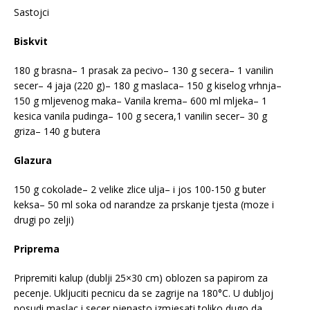
Sastojci
Biskvit
180 g brasna– 1 prasak za pecivo– 130 g secera– 1 vanilin
secer– 4 jaja (220 g)– 180 g maslaca– 150 g kiselog vrhnja–
150 g mljevenog maka– Vanila krema– 600 ml mljeka– 1
kesica vanila pudinga– 100 g secera,1 vanilin secer– 30 g
griza– 140 g butera
Glazura
150 g cokolade– 2 velike zlice ulja– i jos 100-150 g buter
keksa– 50 ml soka od narandze za prskanje tjesta (moze i
drugi po zelji)
Priprema
Pripremiti kalup (dublji 25×30 cm) oblozen sa papirom za
pecenje. Ukljuciti pecnicu da se zagrije na 180°C. U dubljoj
posudi maslac i secer pjenasto izmjesati toliko dugo da