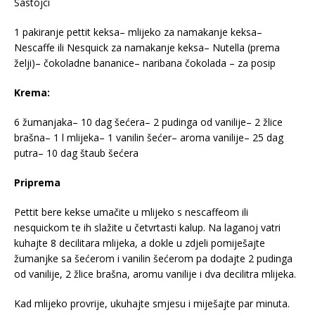
Sastojci
1 pakiranje pettit keksa– mlijeko za namakanje keksa–
Nescaffe ili Nesquick za namakanje keksa– Nutella (prema
želji)– čokoladne bananice– naribana čokolada – za posip
Krema:
6 žumanjaka– 10 dag šećera– 2 pudinga od vanilije– 2 žlice
brašna– 1 l mlijeka– 1 vanilin šećer– aroma vanilije– 25 dag
putra– 10 dag štaub šećera
Priprema
Pettit bere kekse umačite u mlijeko s nescaffeom ili
nesquickom te ih slažite u četvrtasti kalup. Na laganoj vatri
kuhajte 8 decilitara mlijeka, a dokle u zdjeli pomiješajte
žumanjke sa šećerom i vanilin šećerom pa dodajte 2 pudinga
od vanilije, 2 žlice brašna, aromu vanilije i dva decilitra mlijeka.
Kad mlijeko provrije, ukuhajte smjesu i miješajte par minuta.