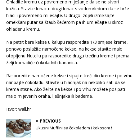
Ohladite kremu uz povremeno miješanje da se ne stvori
kožica. Stavite lonac u drugi lonac s vodom/ledom da se brže
hladi i povremeno miješajte. U drugoj zdjeli izmiksajte
omekšani putar sa štaub šećerom pa ih umješajte u skroz
ohlađenu kremu.
Na pettit bere kekse u kalupu rasporedite 1/3 smjese kreme,
ponovo poslažite namočene kekse, na kekse stavite malo
otopljenu Nutellu pa rasporedite drugu trećinu kreme i prema
želji komadiće čokoladnih bananica.
Rasporedite namočene kekse i sipajte treći dio kreme i po vrhu
naribajte čokoladu. Stavite u hladnjak na nekoliko sati da se
krema stisne. Ako želite na kekse i po vrhu možete posipati
malo mljevenih oraha, lješnjaka ili badema.
Izvor: wall.hr
PREVIOUS
Ukusni Muffini sa čokoladom i kokosom !