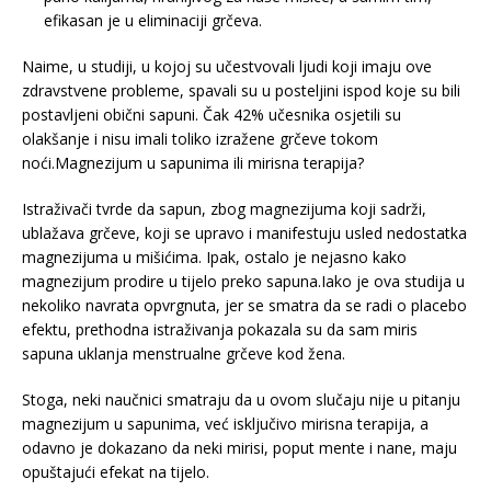
efikasan je u eliminaciji grčeva.
Naime, u studiji, u kojoj su učestvovali ljudi koji imaju ove
zdravstvene probleme, spavali su u posteljini ispod koje su bili
postavljeni obični sapuni. Čak 42% učesnika osjetili su
olakšanje i nisu imali toliko izražene grčeve tokom
noći.Magnezijum u sapunima ili mirisna terapija?
Istraživači tvrde da sapun, zbog magnezijuma koji sadrži,
ublažava grčeve, koji se upravo i manifestuju usled nedostatka
magnezijuma u mišićima. Ipak, ostalo je nejasno kako
magnezijum prodire u tijelo preko sapuna.Iako je ova studija u
nekoliko navrata opvrgnuta, jer se smatra da se radi o placebo
efektu, prethodna istraživanja pokazala su da sam miris
sapuna uklanja menstrualne grčeve kod žena.
Stoga, neki naučnici smatraju da u ovom slučaju nije u pitanju
magnezijum u sapunima, već isključivo mirisna terapija, a
odavno je dokazano da neki mirisi, poput mente i nane, maju
opuštajući efekat na tijelo.