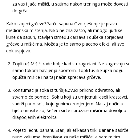
za vas i jača mišići, u satima nakon treninga može dovesti
do grča.
Kako izbjeći grčeve?Parče sapuna.Ovo rješenje je prava
medicinska misterija. Niko ne zna zašto, ali mnogo ljudi se
kune da sapun, stavljen između čaršava i dušeka sprječava
grčeve u mišićima. Možda je to samo placebo efekt, ali sve
dok uspjeva…
Topli tuš.Mišići rade bolje kad su zagreiani. Ne zagrevaju se
samo tokom bavljenja sportom. Topli tuš ili kupka nogu
opušta mišiće i na taj način sprečava grčeve.
Konzumacija soka iz turšije.Zvuči prilično odvratno, ali
stvarno će pomoći. Sok u koji su umjetnuti kiseli krastavci,
sadrži puno soli, koju gubimo znojenjem. Na taj način u
tijelo unosite so, šećer i sirće i pružate mišićima dovoljno
dragocjenih elektrolita.
Pojesti jednu bananu.Stari, ali efikasan trik. Banane sadrže
puno kalijuma, hranljivog za naše mišiće, a samim tim,