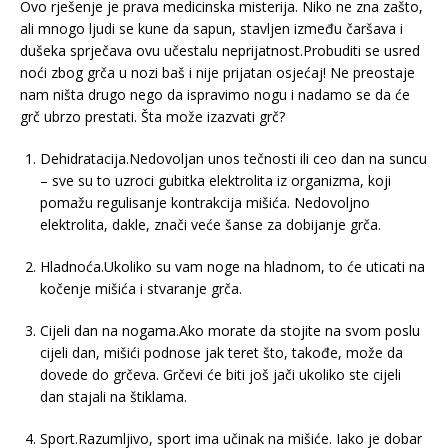
Ovo rješenje je prava medicinska misterija. Niko ne zna zašto,
ali mnogo ljudi se kune da sapun, stavljen između čaršava i
dušeka sprječava ovu učestalu neprijatnost.Probuditi se usred
noći zbog grča u nozi baš i nije prijatan osjećaj! Ne preostaje
nam ništa drugo nego da ispravimo nogu i nadamo se da će
grč ubrzo prestati. Šta može izazvati grč?
Dehidratacija.Nedovoljan unos tečnosti ili ceo dan na suncu
– sve su to uzroci gubitka elektrolita iz organizma, koji
pomažu regulisanje kontrakcija mišića. Nedovoljno
elektrolita, dakle, znači veće šanse za dobijanje grča.
Hladnoća.Ukoliko su vam noge na hladnom, to će uticati na
kočenje mišića i stvaranje grča.
Cijeli dan na nogama.Ako morate da stojite na svom poslu
cijeli dan, mišići podnose jak teret što, takođe, može da
dovede do grčeva. Grčevi će biti još jači ukoliko ste cijeli
dan stajali na štiklama.
Sport.Razumljivo, sport ima učinak na mišiće. Iako je dobar