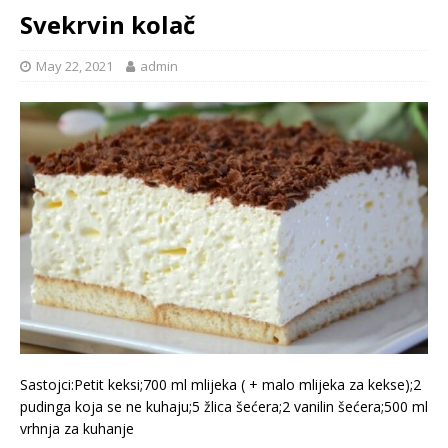
Svekrvin kolač
May 22, 2021
admin
Sastojci:Petit keksi;700 ml mlijeka ( + malo mlijeka za kekse);2
pudinga koja se ne kuhaju;5 žlica šećera;2 vanilin šećera;500 ml
vrhnja za kuhanje